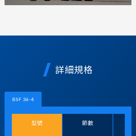
詳細規格
BSF 36-4
型號
節數
舉