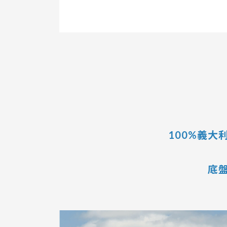
100%義大
底盤