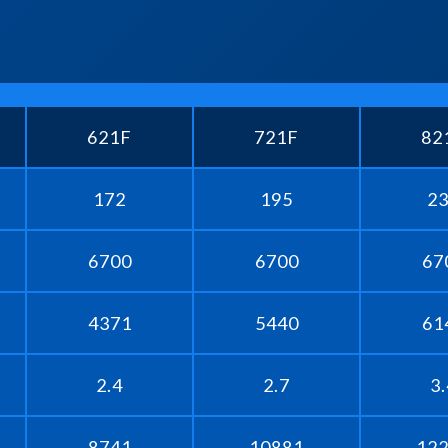
621F
721F
82
172
195
2
6700
6700
67
4371
5440
61
2.4
2.7
3.
8741
10881
12