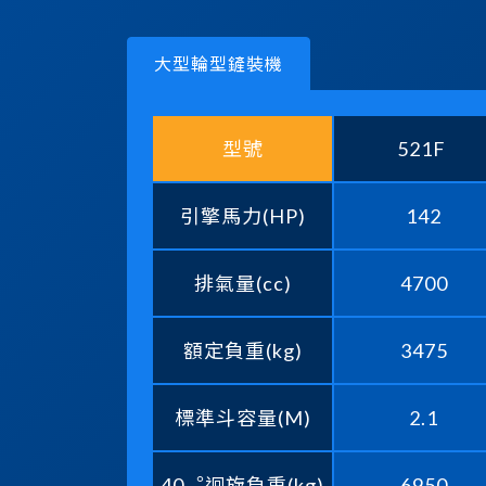
大型輪型鏟裝機
型號
521F
引擎馬力(HP)
142
排氣量(cc)
4700
額定負重(kg)
3475
標準斗容量(M)
2.1
40︒迴旋負重(kg)
6950