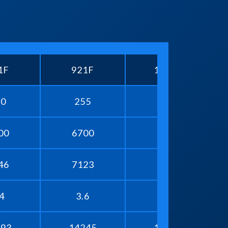
1F
921F
1021F
30
255
320
00
6700
8700
46
7123
7900
4
3.6
4.5
293
14245
15682